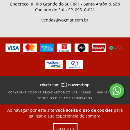
Endereço: R. Rio Grande do Sul, 841 - Santo Antônio, São
Caetano do Sul - SP, 09510-021
vendas@vogmar.com.br
COPYRIGHT VOGMAR PEÇAS AUTOMOTIVAS - 18968111000151 - 2026.
TODOS OS DIREITOS RESERVADOS.
Ao navegar por este site
você aceita o uso de cookies
para
agilizar a sua experiência de compra.
ENTENDI