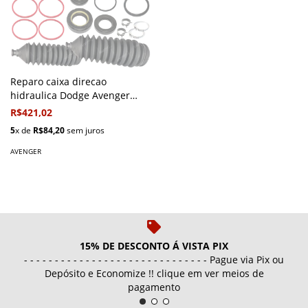
Reparo caixa direcao
hidraulica Dodge Avenger
1994/1995
R$421,02
5
x de
R$84,20
sem juros
AVENGER
15% DE DESCONTO Á VISTA PIX
- - - - - - - - - - - - - - - - - - - - - - - - - - - - - - Pague via Pix ou
Depósito e Economize !! clique em ver meios de
pagamento