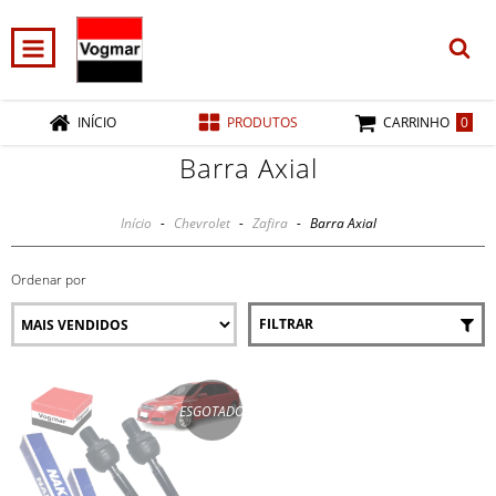
0
INÍCIO
PRODUTOS
CARRINHO
Barra Axial
Início
-
Chevrolet
-
Zafira
-
Barra Axial
Ordenar por
FILTRAR
ESGOTADO