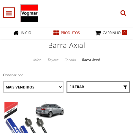
0
INÍCIO
PRODUTOS
CARRINHO
Barra Axial
Início
-
Toyota
-
Corolla
-
Barra Axial
Ordenar por
FILTRAR