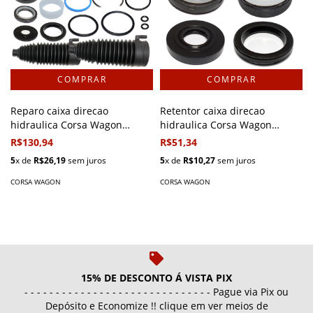
Reparo caixa direcao
Retentor caixa direcao
hidraulica Corsa Wagon
hidraulica Corsa Wagon
1997/2002
1997/2002
R$130,94
R$51,34
5
x de
R$26,19
sem juros
5
x de
R$10,27
sem juros
CORSA WAGON
CORSA WAGON
15% DE DESCONTO Á VISTA PIX
- - - - - - - - - - - - - - - - - - - - - - - - - - - - - - Pague via Pix ou
Depósito e Economize !! clique em ver meios de