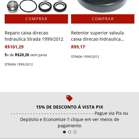
Reparo caixa direcao
Retentor superior valvula
hidraulica Strada 1999/2012
caixa direcao hidraulica
Strada 1999/2012
R$101,29
R$9,17
5
x de
R$20,26
sem juros
STRADA 1999/2012
STRADA 1999/2012
15% DE DESCONTO Á VISTA PIX
- - - - - - - - - - - - - - - - - - - - - - - - - - - - - - Pague via Pix ou
Depósito e Economize !! clique em ver meios de
pagamento