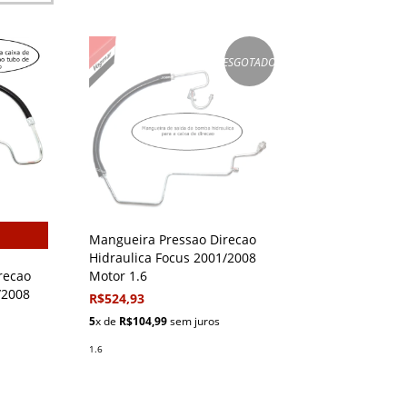
ESGOTADO
Mangueira Pressao Direcao
Hidraulica Focus 2001/2008
recao
Motor 1.6
/2008
R$524,93
5
x de
R$104,99
sem juros
1.6