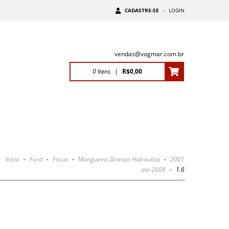
CADASTRE-SE
-
LOGIN
vendas@vogmar.com.br
0
Itens
|
R$0,00
Início
-
Ford
-
Focus
-
Mangueira Direcao Hidraulica
-
2001
ate 2008
-
1.6