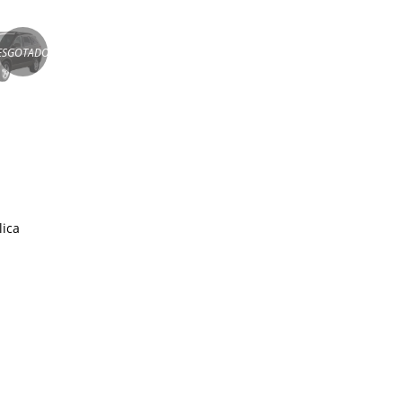
ESGOTADO
lica