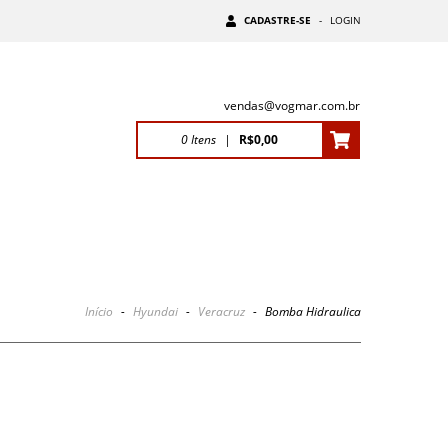
CADASTRE-SE
-
LOGIN
vendas@vogmar.com.br
0
Itens
|
R$0,00
Início
-
Hyundai
-
Veracruz
-
Bomba Hidraulica