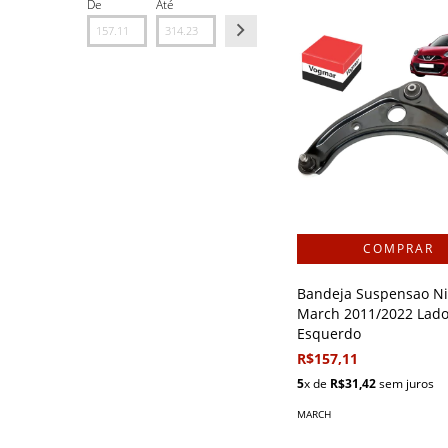
De
Até
Bandeja Suspensao N
March 2011/2022 Lad
Esquerdo
R$157,11
5
x de
R$31,42
sem juros
MARCH