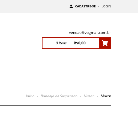
CADASTRE-SE
-
LOGIN
vendas@vogmar.com.br
0
Itens
|
R$0,00
Início
-
Bandeja de Suspensao
-
Nissan
-
March