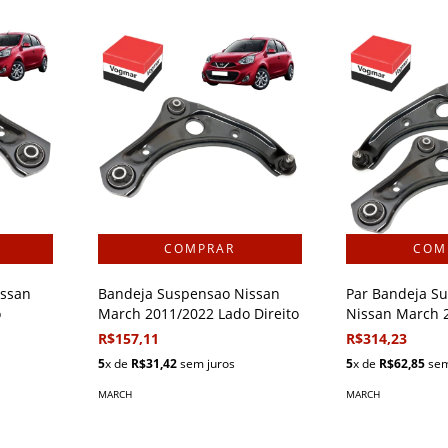
issan
Bandeja Suspensao Nissan
Par Bandeja S
o
March 2011/2022 Lado Direito
Nissan March 
R$157,11
R$314,23
5
x de
R$31,42
sem juros
5
x de
R$62,85
sem
MARCH
MARCH