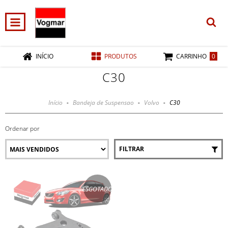
0
INÍCIO
PRODUTOS
CARRINHO
C30
Início
-
Bandeja de Suspensao
-
Volvo
-
C30
Ordenar por
FILTRAR
ESGOTADO