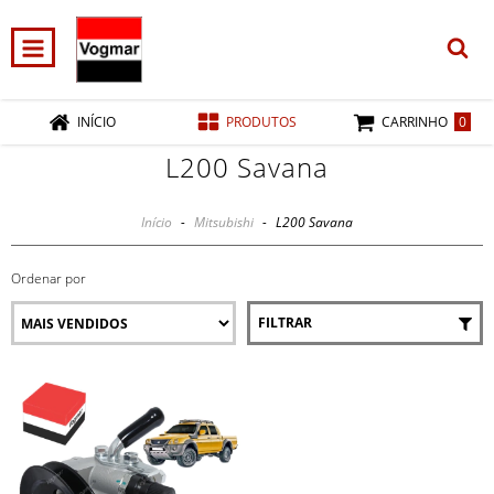
0
INÍCIO
PRODUTOS
CARRINHO
L200 Savana
Início
-
Mitsubishi
-
L200 Savana
Ordenar por
FILTRAR