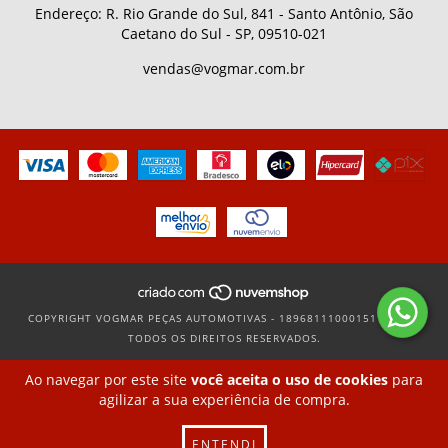
Endereço: R. Rio Grande do Sul, 841 - Santo Antônio, São
Caetano do Sul - SP, 09510-021
vendas@vogmar.com.br
COPYRIGHT VOGMAR PEÇAS AUTOMOTIVAS - 18968111000151 - 2026.
TODOS OS DIREITOS RESERVADOS.
Ao navegar por este site
você aceita o uso de cookies
para
agilizar a sua experiência de compra.
ENTENDI