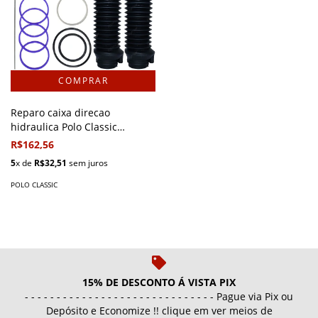
Reparo caixa direcao
hidraulica Polo Classic
1997/2002
R$162,56
5
x de
R$32,51
sem juros
POLO CLASSIC
15% DE DESCONTO Á VISTA PIX
- - - - - - - - - - - - - - - - - - - - - - - - - - - - - - Pague via Pix ou
Depósito e Economize !! clique em ver meios de