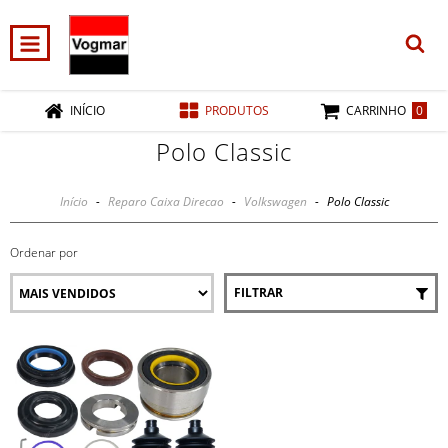
0
INÍCIO
PRODUTOS
CARRINHO
Polo Classic
Início
-
Reparo Caixa Direcao
-
Volkswagen
-
Polo Classic
Ordenar por
FILTRAR