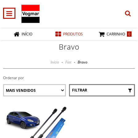
0
INÍCIO
PRODUTOS
CARRINHO
Bravo
Início
-
Fiat
-
Bravo
Ordenar por
FILTRAR