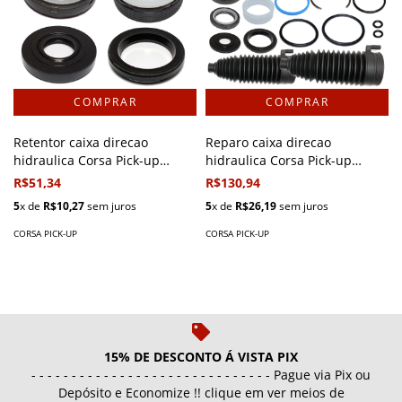
Retentor caixa direcao
Reparo caixa direcao
hidraulica Corsa Pick-up
hidraulica Corsa Pick-up
1995/2003
1995/2003
R$51,34
R$130,94
5
x de
R$10,27
sem juros
5
x de
R$26,19
sem juros
CORSA PICK-UP
CORSA PICK-UP
15% DE DESCONTO Á VISTA PIX
- - - - - - - - - - - - - - - - - - - - - - - - - - - - - - Pague via Pix ou
Depósito e Economize !! clique em ver meios de