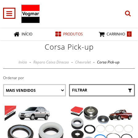
0
INÍCIO
PRODUTOS
CARRINHO
Corsa Pick-up
Início
-
Reparo Caixa Direcao
-
Chevrolet
-
Corsa Pick-up
Ordenar por
FILTRAR