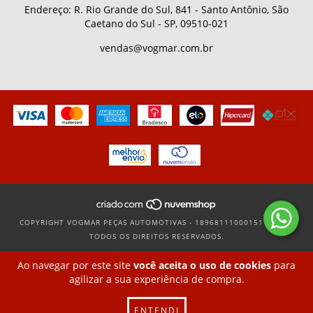
Endereço: R. Rio Grande do Sul, 841 - Santo Antônio, São
Caetano do Sul - SP, 09510-021
vendas@vogmar.com.br
COPYRIGHT VOGMAR PEÇAS AUTOMOTIVAS - 18968111000151 - 2026.
TODOS OS DIREITOS RESERVADOS.
Ao navegar por este site
você aceita o uso de cookies
para
agilizar a sua experiência de compra.
ENTENDI