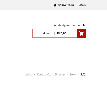
CADASTRE-SE
-
LOGIN
vendas@vogmar.com.br
0
Itens
|
R$0,00
Início
-
Reparo Caixa Direcao
-
Bmw
-
320i