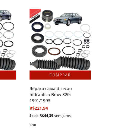
Reparo caixa direcao
hidraulica Bmw 320i
1991/1993
R$221,94
5
x de
R$44,39
sem juros
320I