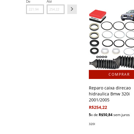
De
Até
Reparo caixa direcao
hidraulica Bmw 320i
2001/2005
R$254,22
5
x de
R$50,84
sem juros
320I