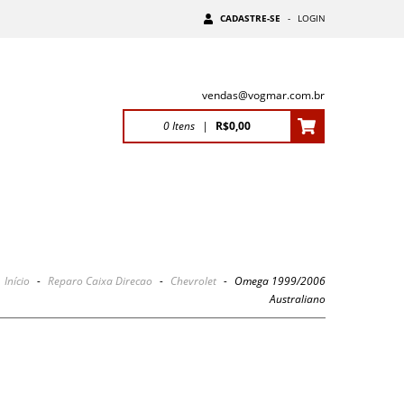
CADASTRE-SE
-
LOGIN
vendas@vogmar.com.br
0
Itens
|
R$0,00
Início
-
Reparo Caixa Direcao
-
Chevrolet
-
Omega 1999/2006
Australiano