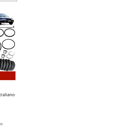
raliano
NO