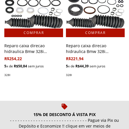
Reparo caixa direcao
Reparo caixa direcao
hidraulica Bmw 328i
hidraulica Bmw 328i
1999/2000
1996/1998
R$254,22
R$221,94
5
x de
R$50,84
sem juros
5
x de
R$44,39
sem juros
328I
328I
15% DE DESCONTO Á VISTA PIX
- - - - - - - - - - - - - - - - - - - - - - - - - - - - - - Pague via Pix ou
Depósito e Economize !! clique em ver meios de