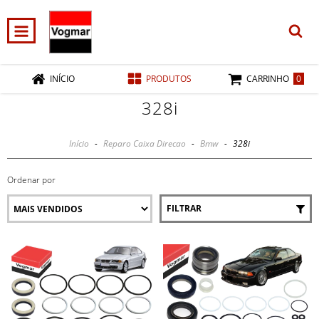
0
INÍCIO
PRODUTOS
CARRINHO
328i
Início
-
Reparo Caixa Direcao
-
Bmw
-
328i
Ordenar por
FILTRAR