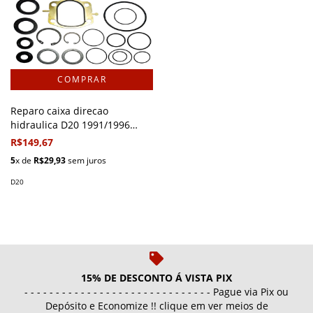
Reparo caixa direcao
hidraulica D20 1991/1996
Caixa marca DHB
R$149,67
5
x de
R$29,93
sem juros
D20
15% DE DESCONTO Á VISTA PIX
- - - - - - - - - - - - - - - - - - - - - - - - - - - - - - Pague via Pix ou
Depósito e Economize !! clique em ver meios de